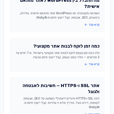
מה ההבדל בין WordPress לאתר מותאם
אישית?
השוואה מקצועית: WordPress vs אתר מותאם אישית. עלויות,
ביצועים, SEO, אבטחה. קבל ייעוץ חינם מ-WebyAI.
קרא עוד
כמה זמן לוקח לבנות אתר מקצועי?
גלה כמה זמן בעצם לוקח לבנות אתר מקצועי בישראל. מ-7 ימים עד
3 חודשים — תלוי בסוג העסק. קבל ייעוץ חינם עכשיו.
קרא עוד
אתר SSL ו-HTTPS — חשיבות לאבטחה
ולגוגל
למה SSL ו-HTTPS חיוניים לאתרך? השפעה על SEO, אבטחת
לקוחות, דירוג גוגל. מדריך מלא + עלויות. קבל ייעוץ חינם מ-
WebyAI.