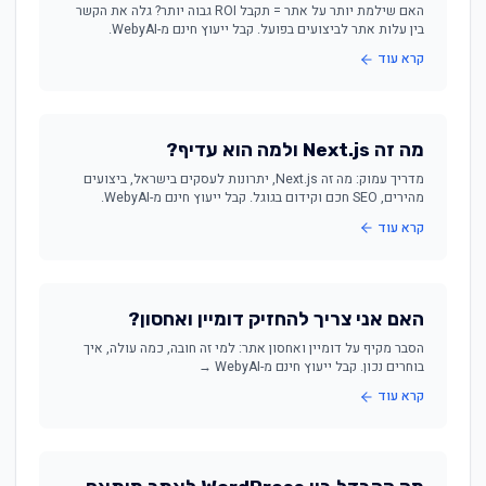
האם שילמת יותר על אתר = תקבל ROI גבוה יותר? גלה את הקשר
בין עלות אתר לביצועים בפועל. קבל ייעוץ חינם מ-WebyAI.
קרא עוד
מה זה Next.js ולמה הוא עדיף?
מדריך עמוק: מה זה Next.js, יתרונות לעסקים בישראל, ביצועים
מהירים, SEO חכם וקידום בגוגל. קבל ייעוץ חינם מ-WebyAI.
קרא עוד
האם אני צריך להחזיק דומיין ואחסון?
הסבר מקיף על דומיין ואחסון אתר: למי זה חובה, כמה עולה, איך
בוחרים נכון. קבל ייעוץ חינם מ-WebyAI →
קרא עוד