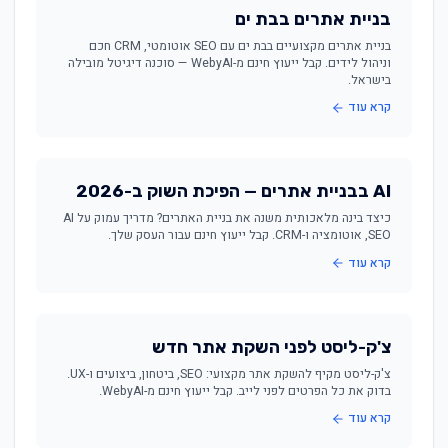
בניית אתרים בבת ים
בניית אתרים מקצועיים בבת ים עם SEO אוטומטי, CRM חכם
וניהול לידים. קבל ייעוץ חינם מ-WebyAI — סוכנה דיגיטל מובילה
בישראל.
קרא עוד
AI בבניית אתרים — הפיכת השוק ב-2026
כיצד בינה מלאכותית משנה את בניית האתרים? מדריך עמוק על AI
SEO, אוטומציה ו-CRM. קבל ייעוץ חינם עבור העסק שלך.
קרא עוד
צ'ק-ליסט לפני השקת אתר חדש
צ'ק-ליסט מקיף להשקת אתר מקצועי: SEO, ביטחון, ביצועים ו-UX.
בדוק את כל הפרטים לפני לייב. קבל ייעוץ חינם מ-WebyAI.
קרא עוד