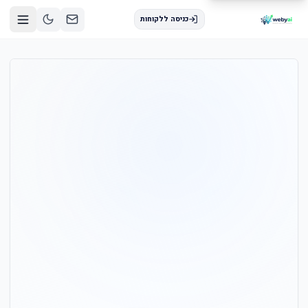
כניסה ללקוחות