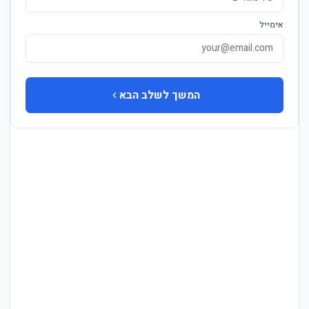
אימייל
המשך לשלב הבא