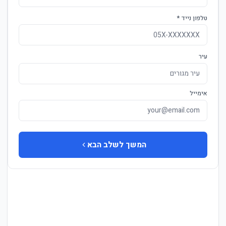
טלפון נייד *
עיר
אימייל
המשך לשלב הבא