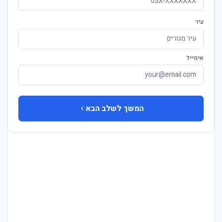
עיר
אימייל
המשך לשלב הבא