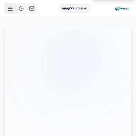
כניסה ללקוחות