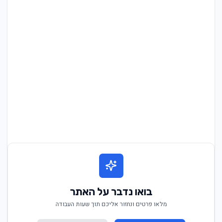
בואו נדבר על האתר
מלאו פרטים ונחזור אליכם תוך שעות העבודה